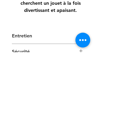
cherchent un jouet à la fois
divertissant et apaisant.
Entretien
Lavable à 30 degrés
Sécurité
Pas de sèche linge
Comme tous jouets, les tugs et
autres accessoires doivent être
laissés à votre animal sous
surveillance. Leur état d'usure doit
être régulièrement vérifié
Articles